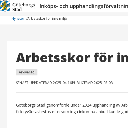
Hoppa
Inköps- och upphandlingsförvaltni
till
innehåll
Nyheter
Arbetsskor för inre miljö
Arbetsskor för in
Arkiverad
SENAST UPPDATERAD 2025-04-16
PUBLICERAD 2025-03-03
Göteborgs Stad genomförde under 2024 upphandling av Arbet
fick tyvärr avbrytas eftersom inga inkomna anbud kunde godk