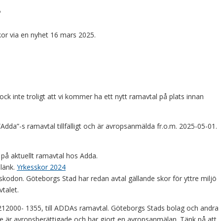
r
kor via en nyhet 16 mars 2025.
k inte troligt att vi kommer ha ett nytt ramavtal på plats innan
Adda”-s ramavtal tillfälligt och är avropsanmälda fr.o.m. 2025-05-01.
på aktuellt ramavtal hos Adda.
 länk.
Yrkesskor 2024
 skodon. Göteborgs Stad har redan avtal gällande skor för yttre miljö
talet.
212000- 1355, till ADDAs ramavtal. Göteborgs Stads bolag och andra
 är avropsberättigade och har gjort en avropsanmälan. Tänk på att