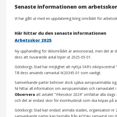
Senaste informationen om arbetssko
Vi har gått ut med en uppdatering kring området för arbetss
Här hittar du den senaste informationen
Arbetsskor 2025
Ny upphandling för delområdet är annonserad, men det är doc
dess att nuvarande avtal löper ut 2025-05-01.
Göteborgs Stad har möjlighet att nyttja SKR’s inköpscentral ”
Till dess används ramavtal IK20345-01 som vanligt.
Samverkande parter behöver dock själva avropsanmälda sig 
Ni hittar all information om avropsanmälan och ramavtalet i
Observera
att avtalet ”Yrkesskor 2024” omfattar alla slags
och det är endast skor för inomhusbruk som ska köpas på av
Göteborgs Stad kan endast anmäla staden, organisation nr 
samverkande parter kan beställa från ADDAs ramavtal om de