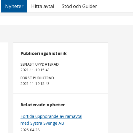
Nyheter
Hitta avtal
Stöd och Guider
Publiceringshistorik
SENAST UPPDATERAD
2021-11-19 15:43
FÖRST PUBLICERAD
2021-11-19 15:43
Relaterade nyheter
Förtida upphörande av ramavtal
med Systra Sverige AB
2025-04-28