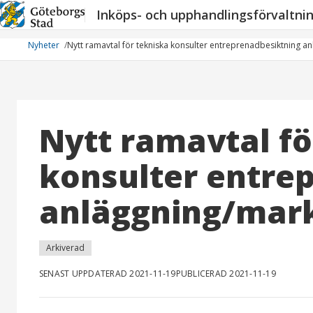
Hoppa
Inköps- och upphandlingsförvaltni
till
innehåll
Nyheter
Nytt ramavtal för tekniska konsulter entreprenadbesiktning a
Nytt ramavtal fö
konsulter entre
anläggning/mar
Arkiverad
SENAST UPPDATERAD 2021-11-19
PUBLICERAD 2021-11-19