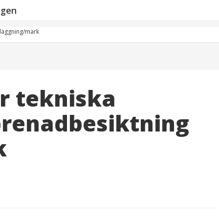
ngen
nläggning/mark
r tekniska
prenadbesiktning
k