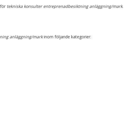
 för
tekniska konsulter entreprenadbesiktning anläggning/mark
.
tning anläggning/mark
inom följande kategorier: