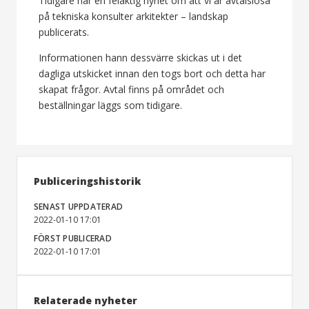
Tidigare har en felaktig nyhet om att vi är avtalslösa
på tekniska konsulter arkitekter – landskap
publicerats.
Informationen hann dessvärre skickas ut i det
dagliga utskicket innan den togs bort och detta har
skapat frågor. Avtal finns på området och
beställningar läggs som tidigare.
Publiceringshistorik
SENAST UPPDATERAD
2022-01-10 17:01
FÖRST PUBLICERAD
2022-01-10 17:01
Relaterade nyheter