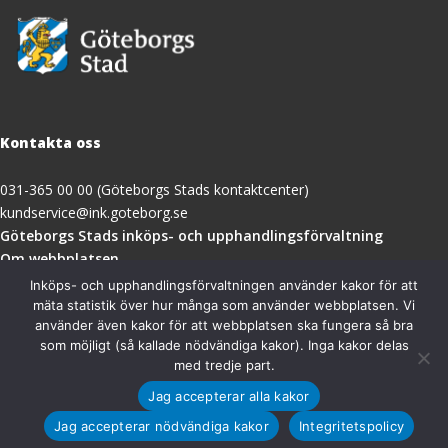
Kontakta oss
031-365 00 00 (Göteborgs Stads kontaktcenter)
kundservice@ink.goteborg.se
(öppnas
Göteborgs Stads inköps- och upphandlingsförvaltning
i
Om webbplatsen
nytt
Tillgänglighetsredogörelse
Inköps- och upphandlingsförvaltningen använder kakor för att
fönster)
mäta statistik över hur många som använder webbplatsen. Vi
använder även kakor för att webbplatsen ska fungera så bra
Besöksadress
som möjligt (så kallade nödvändiga kakor). Inga kakor delas
med tredje part.
Göteborgs Stads inköps- och upphandlingsförvaltning
Jag accepterar alla kakor
Magasinsgatan 18A
411 18 Göteborg
Jag accepterar nödvändiga kakor
Integritetspolicy
Organisationsnummer: 212000-1355