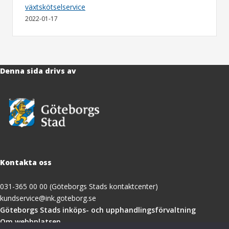
växtskötselservice
2022-01-17
Denna sida drivs av
Kontakta oss
031-365 00 00 (Göteborgs Stads kontaktcenter)
kundservice@ink.goteborg.se
(öppnas
Göteborgs Stads inköps- och upphandlingsförvaltning
i
Om webbplatsen