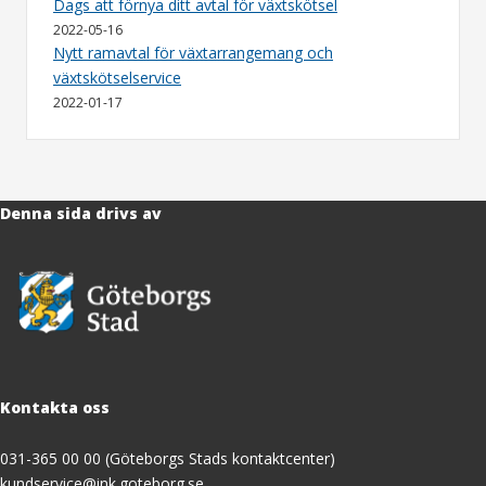
Dags att förnya ditt avtal för växtskötsel
2022-05-16
Nytt ramavtal för växtarrangemang och
växtskötselservice
2022-01-17
Denna sida drivs av
Kontakta oss
031-365 00 00 (Göteborgs Stads kontaktcenter)
kundservice@ink.goteborg.se