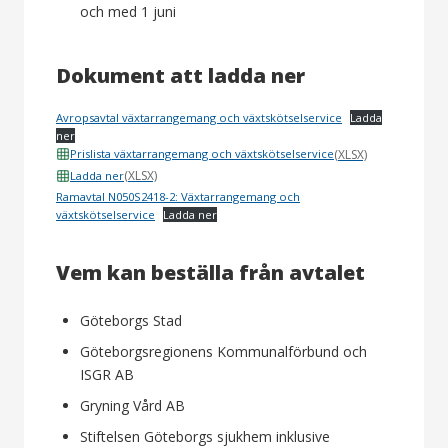
och med 1 juni
Dokument att ladda ner
Avropsavtal växtarrangemang och växtskötselservice
Ladda
ner
(XLSX)
Prislista växtarrangemang och växtskötselservice
(XLSX)
Ladda ner
Ramavtal N050S2418-2: Växtarrangemang och
växtskötselservice
Ladda ner
Vem kan beställa från avtalet
Göteborgs Stad
Göteborgsregionens Kommunalförbund och
ISGR AB
Gryning Vård AB
Stiftelsen Göteborgs sjukhem inklusive