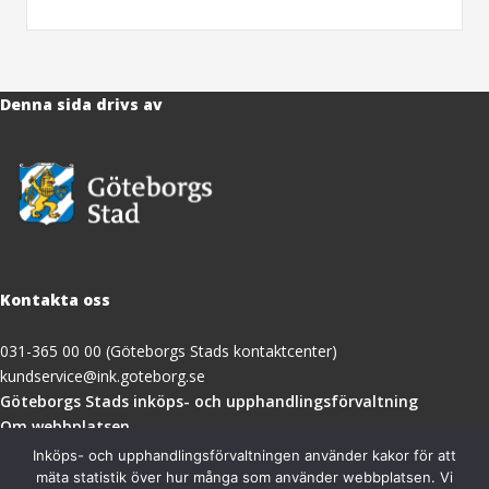
Denna sida drivs av
Kontakta oss
031-365 00 00 (Göteborgs Stads kontaktcenter)
kundservice@ink.goteborg.se
(öppnas
Göteborgs Stads inköps- och upphandlingsförvaltning
i
Om webbplatsen
nytt
Tillgänglighetsredogörelse
Inköps- och upphandlingsförvaltningen använder kakor för att
fönster)
mäta statistik över hur många som använder webbplatsen. Vi