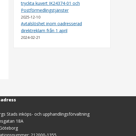
tryckta kuvert IK24374-01 och
Postförmedlingstjänster
2025-12-10
Avtalslöshet inom oadresserad
direktreklam från 1 april
2024-02-21
sadress
gs Stads inköps- och upphandlingsförvaltning
nsgatan 18A
 Göteborg
sationsnummer: 212000-1355