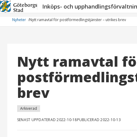
Hoppa
Inköps- och upphandlingsförvaltni
till
innehåll
Nyheter
Nytt ramavtal för postförmedlingstjänster – utrikes brev
Nytt ramavtal fö
postförmedlingst
brev
Arkiverad
SENAST UPPDATERAD 2022-10-18
PUBLICERAD 2022-10-13