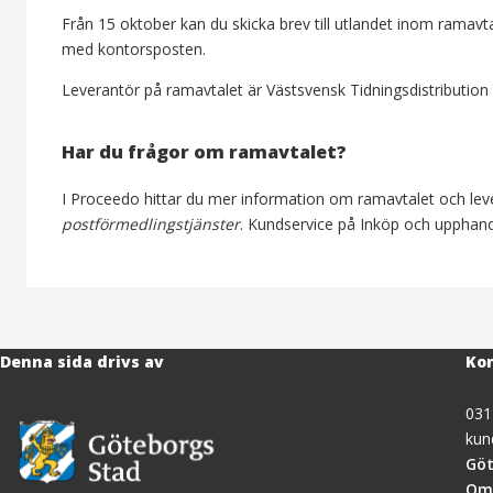
Från 15 oktober kan du skicka brev till utlandet inom ramavt
med kontorsposten.
Leverantör på ramavtalet är Västsvensk Tidningsdistribution
Har du frågor om ramavtalet?
I Proceedo hittar du mer information om ramavtalet och leve
postförmedlingstjänster
. Kundservice på Inköp och upphandl
Denna sida drivs av
Kon
031
kun
Göt
Om