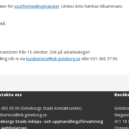
alen för
postförmedlingstjänster
. Utrikes brev hämtas tillsammans
 AB.
rantören från 15 oktober. Sök på avtalskategori
ing når ni via
kundservice@ink.goteborg.se
eller 031-366 37 00.
takta oss
Besök
-365 00 00 (Göteborgs Stads kontaktcenter)
Götebor
dservice@ink.goteborg.se
Magasi
(öppnas
eborgs Stads inköps- och upphandlingsförvaltning
411 18
i
 webbplatsen
Organi