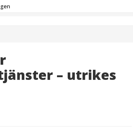
ngen
r
jänster – utrikes