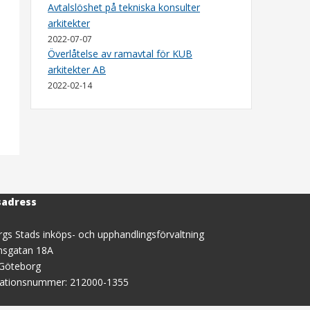
Avtalslöshet på tekniska konsulter
arkitekter
2022-07-07
Överlåtelse av ramavtal för KUB
arkitekter AB
2022-02-14
sadress
gs Stads inköps- och upphandlingsförvaltning
nsgatan 18A
 Göteborg
sationsnummer: 212000-1355