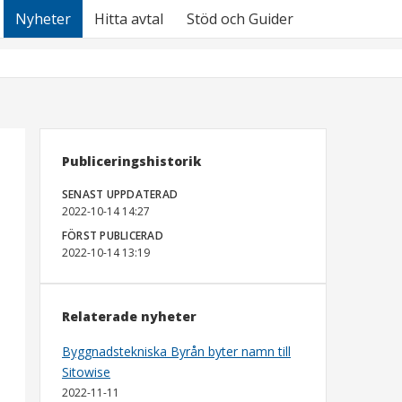
Nyheter
Hitta avtal
Stöd och Guider
Publiceringshistorik
SENAST UPPDATERAD
2022-10-14 14:27
FÖRST PUBLICERAD
2022-10-14 13:19
Relaterade nyheter
Byggnadstekniska Byrån byter namn till
Sitowise
2022-11-11