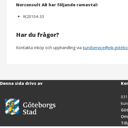
Norconsult AB har följande ramavtal:
IK20104-33
Har du frågor?
Kontakta inköp och upphandling via
kundservice@ink.gotebo
Denna sida drivs av
Kon
031
kun
Göt
Om
Til