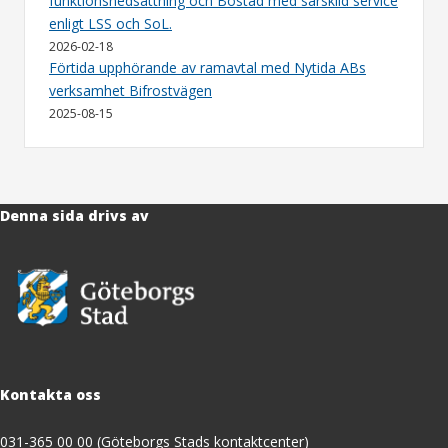
funktionsnedsättning och Bostad med särskild service
enligt LSS och SoL.
2026-02-18
Förtida upphörande av ramavtal med Nytida ABs
verksamhet Bifrostvägen
2025-08-15
Denna sida drivs av
Kontakta oss
031-365 00 00 (Göteborgs Stads kontaktcenter)