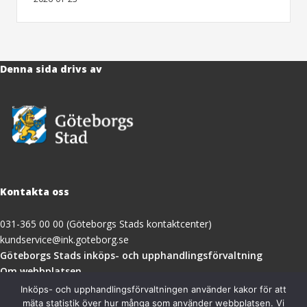
Denna sida drivs av
Kontakta oss
031-365 00 00 (Göteborgs Stads kontaktcenter)
kundservice@ink.goteborg.se
(öppnas
Göteborgs Stads inköps- och upphandlingsförvaltning
i
Om webbplatsen
nytt
Tillgänglighetsredogörelse
Inköps- och upphandlingsförvaltningen använder kakor för att
fönster)
mäta statistik över hur många som använder webbplatsen. Vi