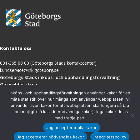
Kontakta oss
031-365 00 00 (Göteborgs Stads kontaktcenter)
kundservice@ink.goteborg.se
(öppnas
Göteborgs Stads inköps- och upphandlingsförvaltning
i
Om webbplatsen
nytt
Tillgänglighetsredogörelse
Inköps- och upphandlingsförvaltningen använder kakor för att
fönster)
mäta statistik över hur många som använder webbplatsen. Vi
använder även kakor för att webbplatsen ska fungera så bra
Besöksadress
som möjligt (så kallade nödvändiga kakor). Inga kakor delas
med tredje part.
Göteborgs Stads inköps- och upphandlingsförvaltning
Jag accepterar alla kakor
Magasinsgatan 18A
411 18 Göteborg
Jag accepterar nödvändiga kakor
Integritetspolicy