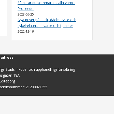
Så hittar du sommarens alla varor i
Proceedo
2023-05-25
Nya priser på däck, däckservice och
cykelrelaterade varor och tjänster
2022-12-19
sadress
gs Stads inköps- och upphandlingsförvaltning
nsgatan 18A
 Göteborg
sationsnummer: 212000-1355