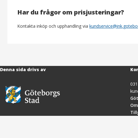
Har du frågor om prisjusteringar?
Kontakta inköp och upphandling via
kundservice@ink.gotebo
Denna sida drivs av
Kon
031
kun
Göt
Om
Til