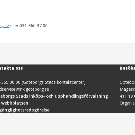
rg.se
eller 031-366 37 00.
takta oss
Besök
-365 00 00 (Göteborgs Stads kontaktcenter)
Götebor
dservice@ink.goteborg.se
Magasi
(öppnas
eborgs Stads inköps- och upphandlingsförvaltning
411 18
i
 webbplatsen
Organi
nytt
lgänglighetsredogörelse
fönster)