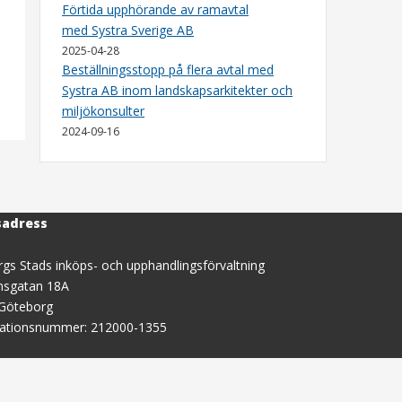
Förtida upphörande av ramavtal
med Systra Sverige AB
2025-04-28
Beställningsstopp på flera avtal med
Systra AB inom landskapsarkitekter och
miljökonsulter
2024-09-16
sadress
gs Stads inköps- och upphandlingsförvaltning
nsgatan 18A
 Göteborg
sationsnummer: 212000-1355