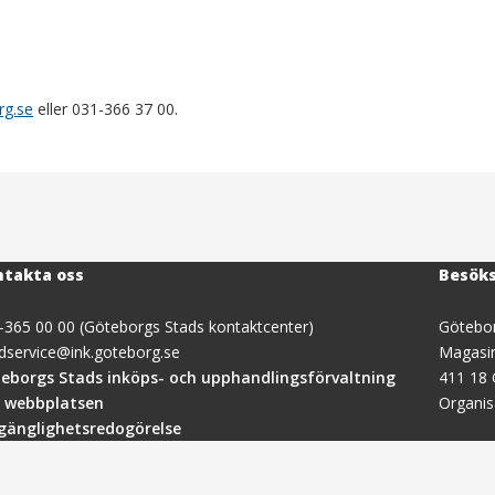
rg.se
eller 031-366 37 00.
takta oss
Besök
-365 00 00 (Göteborgs Stads kontaktcenter)
Götebor
dservice@ink.goteborg.se
Magasi
(öppnas
eborgs Stads inköps- och upphandlingsförvaltning
411 18
i
 webbplatsen
Organi
nytt
lgänglighetsredogörelse
fönster)