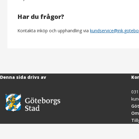
Har du frågor?
Kontakta inköp och upphandling via
kundservice@ink.gotebo
Denna sida drivs av
Kon
031
kun
Göt
Om
Til