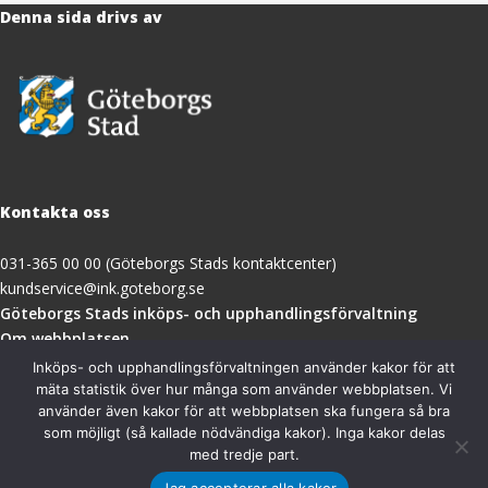
Denna sida drivs av
Kontakta oss
031-365 00 00 (Göteborgs Stads kontaktcenter)
kundservice@ink.goteborg.se
(öppnas
Göteborgs Stads inköps- och upphandlingsförvaltning
i
Om webbplatsen
nytt
Tillgänglighetsredogörelse
Inköps- och upphandlingsförvaltningen använder kakor för att
fönster)
mäta statistik över hur många som använder webbplatsen. Vi
använder även kakor för att webbplatsen ska fungera så bra
Besöksadress
som möjligt (så kallade nödvändiga kakor). Inga kakor delas
med tredje part.
Göteborgs Stads inköps- och upphandlingsförvaltning
Jag accepterar alla kakor