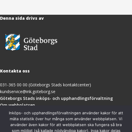
Denna sida drivs av
Kontakta oss
031-365 00 00 (Göteborgs Stads kontaktcenter)
kundservice@ink.goteborg.se
(öppnas
Göteborgs Stads inköps- och upphandlingsförvaltning
i
Om webbplatsen
nytt
Tillgänglighetsredogörelse
Inköps- och upphandlingsförvaltningen använder kakor för att
fönster)
mäta statistik över hur många som använder webbplatsen. Vi
använder även kakor för att webbplatsen ska fungera så bra
Besöksadress
som möjligt (så kallade nödvändiga kakor). Inga kakor delas