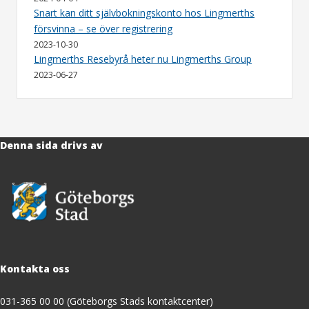
Snart kan ditt självbokningskonto hos Lingmerths
försvinna – se över registrering
2023-10-30
Lingmerths Resebyrå heter nu Lingmerths Group
2023-06-27
Denna sida drivs av
Kontakta oss
031-365 00 00 (Göteborgs Stads kontaktcenter)