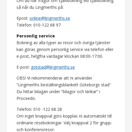
Om du har frågor om självbokning vid självbokning
så når du Lingmerths på:
Epost:
online@lingmerths.se
Telefon: 010-122 68 97
Personlig service
Bokning av alla typer av resor och övriga tjänster
kan göras genom personlig service via telefon eller
e-post, helgfria vardagar klockan 08:00-17:00.
E-post:
gotstad@lingmerths.se
OBS! Vi rekommenderar att ni använder
”Lingmerths beställningsblankett Göteborgs stad”
Du hittar bilagan under ”bilagor och länkar” i
Proceedo.
Telefon: 010 -122 68 28
Om inget knappval görs kopplas ni automatiskt till
ordinarie resebokningar. Välj knappval 2 för grupp-
och konferensresor.