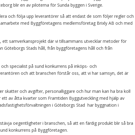
borg blir en av piloterna för Sunda byggen i Sverige.
llera och följa upp leverantörer så att endast de som följer regler och
r i samarbete med Byggföretagens medlemsföretag Brixly AB och med
, ett samverkansprojekt där vi tillsammans utvecklar metoder för
n Göteborgs Stads håll, från byggföretagens håll och från
st och specialist på sund konkurrens på inköps- och
verantören och att branschen förstår oss, att vi har samsyn, det är
 skatter och avgifter, personalliggare och hur man kan ha bra koll
r ett av åtta kvarter som Framtiden Byggutveckling med hjälp av
tadsfastighetsförvaltningen i Göteborgs Stad har byggnation i
t stävja oegentligheter i branschen, så att en färdig produkt blir så bra
r sund konkurrens på Byggföretagen.