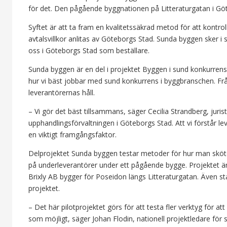
för det. Den pågående byggnationen på Litteraturgatan i Göte
Syftet är att ta fram en kvalitetssäkrad metod för att kontro
avtalsvillkor anlitas av Göteborgs Stad. Sunda byggen ske
oss i Göteborgs Stad som beställare.
Sunda byggen är en del i projektet Byggen i sund konkurrens
hur vi bäst jobbar med sund konkurrens i byggbranschen. Frå
leverantörernas håll.
– Vi gör det bäst tillsammans, säger Cecilia Strandberg, juri
upphandlingsförvaltningen i Göteborgs Stad. Att vi förstår le
en viktigt framgångsfaktor.
Delprojektet Sunda byggen testar metoder för hur man sköter
på underleverantörer under ett pågående bygge. Projektet ä
Brixly AB bygger för Poseidon längs Litteraturgatan. Även s
projektet.
– Det här pilotprojektet görs för att testa fler verktyg för at
som möjligt, säger Johan Flodin, nationell projektledare fö