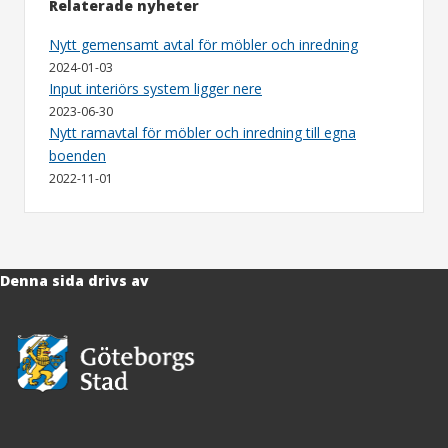
Relaterade nyheter
Nytt gemensamt avtal för möbler och inredning
2024-01-03
Input interiörs system ligger nere
2023-06-30
Nytt ramavtal för möbler och inredning till egna
boenden
2022-11-01
Denna sida drivs av