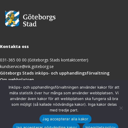
Kontakta oss
031-365 00 00 (Göteborgs Stads kontaktcenter)
kundservice@ink.goteborg.se
(öppnas
Göteborgs Stads inköps- och upphandlingsförvaltning
i
Om webbplatsen
nytt
Tillgänglighetsredogörelse
Inköps- och upphandlingsförvaltningen använder kakor för att
fönster)
mäta statistik över hur många som använder webbplatsen. Vi
använder även kakor för att webbplatsen ska fungera så bra
Besöksadress
som möjligt (så kallade nödvändiga kakor). Inga kakor delas
med tredje part.
Göteborgs Stads inköps- och upphandlingsförvaltning
Jag accepterar alla kakor
Magasinsgatan 18A
411 18 Göteborg
Jag accepterar nödvändiga kakor
Integritetspolicy