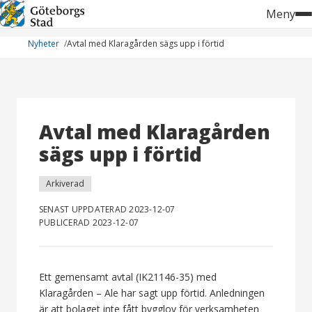
Hoppa
Meny
till
innehåll
Nyheter
Avtal med Klaragården sägs upp i förtid
Avtal med Klaragården
sägs upp i förtid
Arkiverad
SENAST UPPDATERAD 2023-12-07
PUBLICERAD 2023-12-07
Ett gemensamt avtal (IK21146-35) med
Klaragården – Ale har sagt upp förtid. Anledningen
är att bolaget inte fått bygglov för verksamheten