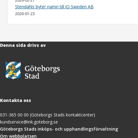
2026-02-27
Stendahls byter namn till iO Sweden AB
2026-01-23
Denna sida drivs av
Kontakta oss
031-365 00 00 (Göteborgs Stads kontaktcenter)
kundservice@ink.goteborg.se
(öppnas
Göteborgs Stads inköps- och upphandlingsförvaltning
i
Om webbplatsen