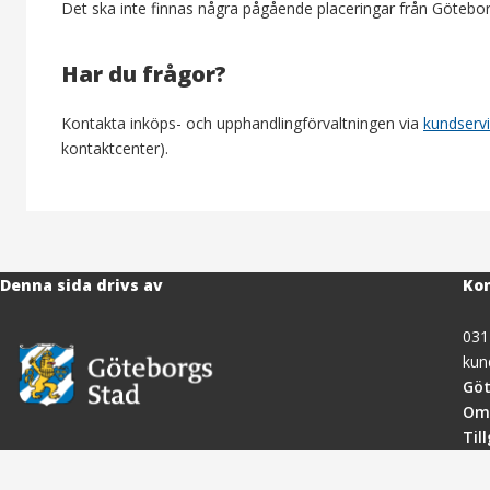
Det ska inte finnas några pågående placeringar från Götebor
Har du frågor?
Kontakta inköps- och upphandlingförvaltningen via
kundserv
kontaktcenter).
Denna sida drivs av
Kon
031
kun
Göt
Om
Til