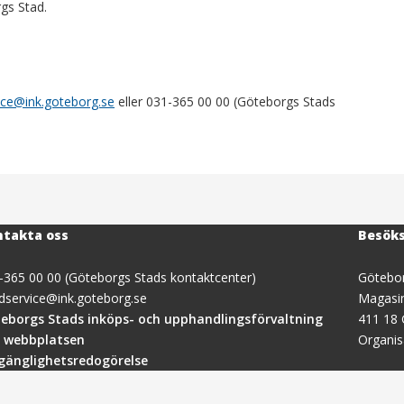
gs Stad.
ice@ink.goteborg.se
eller 031-365 00 00 (Göteborgs Stads
takta oss
Besök
-365 00 00 (Göteborgs Stads kontaktcenter)
Götebor
dservice@ink.goteborg.se
Magasi
(öppnas
eborgs Stads inköps- och upphandlingsförvaltning
411 18
i
 webbplatsen
Organi
nytt
lgänglighetsredogörelse
fönster)