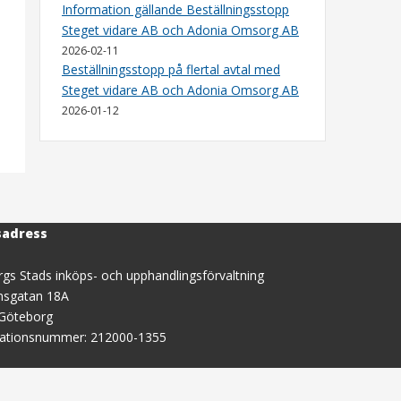
Information gällande Beställningsstopp
Steget vidare AB och Adonia Omsorg AB
2026-02-11
Beställningsstopp på flertal avtal med
Steget vidare AB och Adonia Omsorg AB
2026-01-12
sadress
gs Stads inköps- och upphandlingsförvaltning
nsgatan 18A
 Göteborg
sationsnummer: 212000-1355