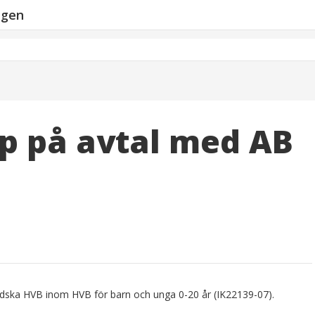
ngen
pp på avtal med AB
ländska HVB inom HVB för barn och unga 0-20 år (IK22139-07).