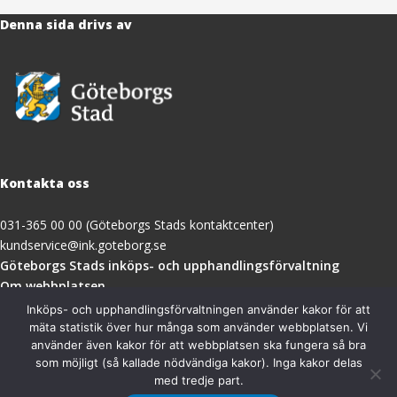
Denna sida drivs av
Kontakta oss
031-365 00 00 (Göteborgs Stads kontaktcenter)
kundservice@ink.goteborg.se
(öppnas
Göteborgs Stads inköps- och upphandlingsförvaltning
i
Om webbplatsen
nytt
Tillgänglighetsredogörelse
Inköps- och upphandlingsförvaltningen använder kakor för att
fönster)
mäta statistik över hur många som använder webbplatsen. Vi
använder även kakor för att webbplatsen ska fungera så bra
Besöksadress
som möjligt (så kallade nödvändiga kakor). Inga kakor delas
med tredje part.
Göteborgs Stads inköps- och upphandlingsförvaltning