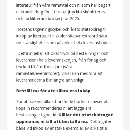
litteratur från våra ramavtal och ni som har begärt
ut stadsbidrag för
litteratur
(tryckta skönlitterära
och facklitterära böcker) för 2025.
Höstens utgivningscykel och årets statsbidrag till
inköp av litteratur till skolor skapar extraordinära
omständigheter som påverkar hela leveransflödet.
Detta innebär ett ökat tryck på beställningar och
leveranser i hela leveranskedjan, från förlag och
tryckeri till återförsäljare (våra
ramavtalsleverantörer), vilket kan medföra att
leveranstiderna blir längre än vanligt.
Beställ nu för att säkra era inköp
För att säkerställa att ni får de böcker ni avser att
köpa in rekommenderas ni att lägga era
beställningar i god tid.
Gäller det statsbidraget
uppmanas ni till att beställa nu.
Detta gäller
både vid inköp av enstaka exemplar av olika titlar