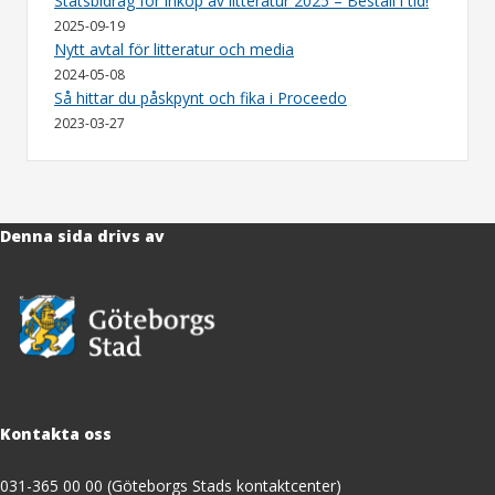
Statsbidrag för inköp av litteratur 2025 – Beställ i tid!
2025-09-19
Nytt avtal för litteratur och media
2024-05-08
Så hittar du påskpynt och fika i Proceedo
2023-03-27
Denna sida drivs av
Kontakta oss
031-365 00 00 (Göteborgs Stads kontaktcenter)