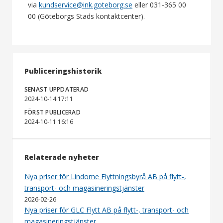
via
kundservice@ink.goteborg.se
eller 031-365 00
00 (Göteborgs Stads kontaktcenter).
Publiceringshistorik
SENAST UPPDATERAD
2024-10-14 17:11
FÖRST PUBLICERAD
2024-10-11 16:16
Relaterade nyheter
Nya priser för Lindome Flyttningsbyrå AB på flytt-,
transport- och magasineringstjänster
2026-02-26
Nya priser för GLC Flytt AB på flytt-, transport- och
magasineringstjänster