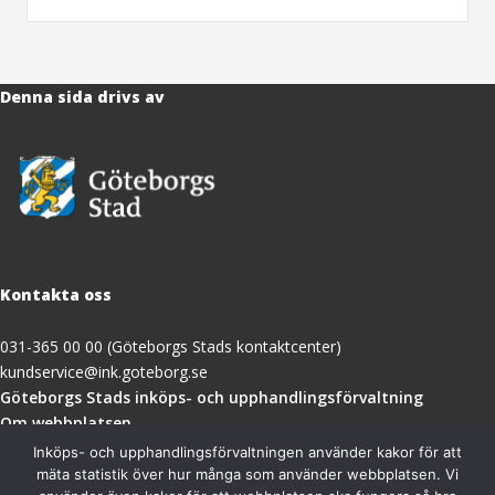
Denna sida drivs av
Kontakta oss
031-365 00 00 (Göteborgs Stads kontaktcenter)
kundservice@ink.goteborg.se
(öppnas
Göteborgs Stads inköps- och upphandlingsförvaltning
i
Om webbplatsen
nytt
Tillgänglighetsredogörelse
Inköps- och upphandlingsförvaltningen använder kakor för att
fönster)
mäta statistik över hur många som använder webbplatsen. Vi