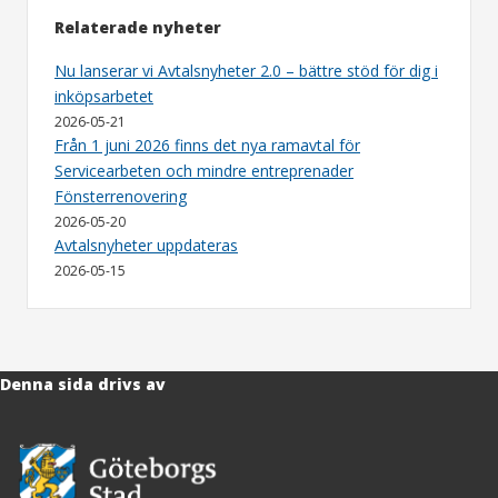
Relaterade nyheter
Nu lanserar vi Avtalsnyheter 2.0 – bättre stöd för dig i
inköpsarbetet
2026-05-21
Från 1 juni 2026 finns det nya ramavtal för
Servicearbeten och mindre entreprenader
Fönsterrenovering
2026-05-20
Avtalsnyheter uppdateras
2026-05-15
Denna sida drivs av