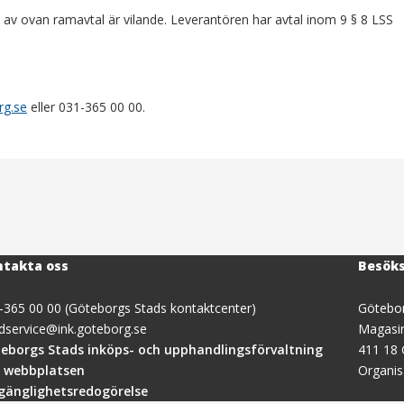
v ovan ramavtal är vilande. Leverantören har avtal inom 9 § 8 LSS
rg.se
eller 031-365 00 00.
takta oss
Besök
-365 00 00 (Göteborgs Stads kontaktcenter)
Götebor
dservice@ink.goteborg.se
Magasi
(öppnas
eborgs Stads inköps- och upphandlingsförvaltning
411 18
i
 webbplatsen
Organi
nytt
lgänglighetsredogörelse