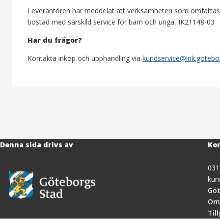
Leverantören har meddelat att verksamheten som omfattas a
bostad med särskild service för barn och unga, IK21148-03
Har du frågor?
Kontakta inköp och upphandling via
kundservice@ink.gotebo
Denna sida drivs av
Kon
031
kun
Göt
Om
Til