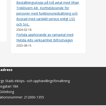
Beställningsstopp på två avtal med Viljan
Treklövern AB, Korttidsboende för
personer med funktionsnedsättning och
Bostad med särskild service enligt LSS
och SoL.
2026-02-18
Förtida upphörande av ramavtal med
Nytida ABs verksamhet Bifrostvägen
2025-08-15
sadress
gs Stads inköps- och upphandlingsförvaltning
nsgatan 18A
 Göteborg
sationsnummer: 212000-1355