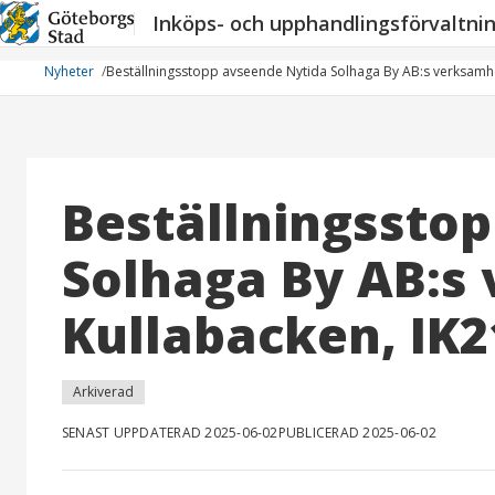
Hoppa
Inköps- och upphandlingsförvaltni
till
innehåll
Nyheter
Beställningsstopp avseende Nytida Solhaga By AB:s verksamh
Beställningssto
Solhaga By AB:s
Kullabacken, IK2
Arkiverad
SENAST UPPDATERAD 2025-06-02
PUBLICERAD 2025-06-02