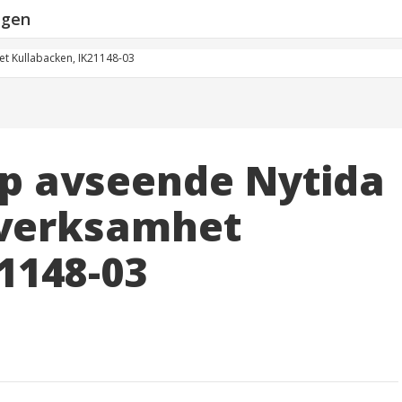
ngen
et Kullabacken, IK21148-03
pp avseende Nytida
 verksamhet
1148-03