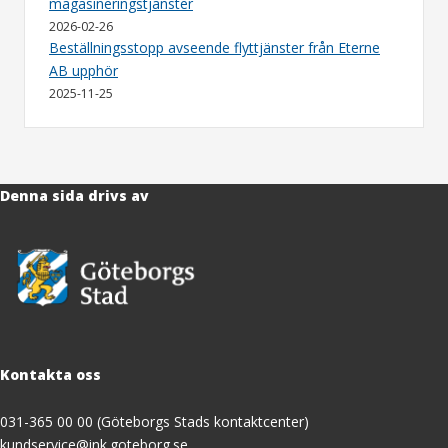
magasineringstjänster
2026-02-26
Beställningsstopp avseende flyttjänster från Eterne
AB upphör
2025-11-25
Denna sida drivs av
Kontakta oss
031-365 00 00 (Göteborgs Stads kontaktcenter)
kundservice@ink.goteborg.se