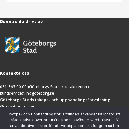
Denna sida drivs av
Kontakta oss
031-365 00 00 (Göteborgs Stads kontaktcenter)
kundservice@ink.goteborg.se
(öppnas
Göteborgs Stads inköps- och upphandlingsförvaltning
i
Om webbplatsen
nytt
Tillgänglighetsredogörelse
Inköps- och upphandlingsförvaltningen använder kakor för att
fönster)
mäta statistik över hur många som använder webbplatsen. Vi
använder även kakor för att webbplatsen ska fungera så bra
Besöksadress