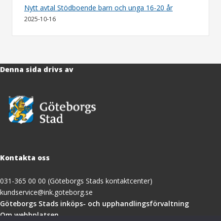
Nytt avtal Stödboende barn och unga 16-20 år
2025-10-16
Denna sida drivs av
Kontakta oss
031-365 00 00 (Göteborgs Stads kontaktcenter)
kundservice@ink.goteborg.se
(öppnas
Göteborgs Stads inköps- och upphandlingsförvaltning
i
Om webbplatsen