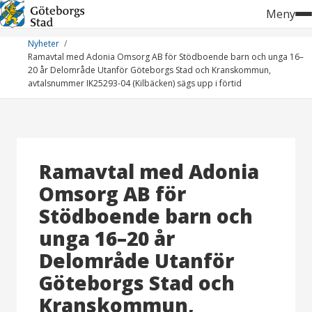
Hoppa
Meny
till
innehåll
Nyheter
Ramavtal med Adonia Omsorg AB för Stödboende barn och unga 16–
20 år Delområde Utanför Göteborgs Stad och Kranskommun,
avtalsnummer IK25293-04 (Kilbäcken) sägs upp i förtid
Ramavtal med Adonia
Omsorg AB för
Stödboende barn och
unga 16–20 år
Delområde Utanför
Göteborgs Stad och
Kranskommun,