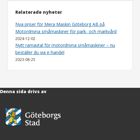
Relaterade nyheter
Nya priser för Mera Maskin Göteborg AB på
Motordrivna småmaskiner för park- och markvård
2024-12-02
Nytt ramavtal för motordrivna småmaskiner – nu
beställer du via e-handel
2023-08-25
Denna sida drivs av