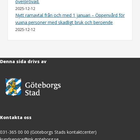
överprövad.
2025-12-12
Nytt ramavtal från och med 1 januari – Öppenvård för
vuxna personer med skadligt bruk och beroende
2025-12-12
Denna sida drivs av
Kontakta oss
031-365 00 00 (Göteborgs Stads kontaktcenter)
kundservice@ink.goteborg.se