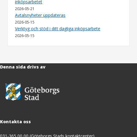
inköpsarbetet
2026-05-21
Avtalsnyheter uppdateras
2026-05-15
Verktyg och stöd i ditt dagliga inköpsarbete
2026-05-15
Denna sida drivs av
Kontakta oss
031-365 00 00 (Göteborgs Stads kontaktcenter)