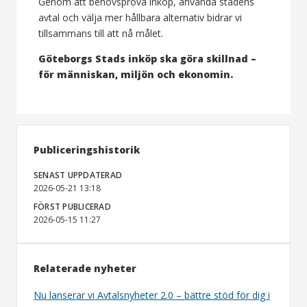
Genom att behovspröva inköp, använda stadens
avtal och välja mer hållbara alternativ bidrar vi
tillsammans till att nå målet.
Göteborgs Stads inköp ska göra skillnad –
för människan, miljön och ekonomin.
Publiceringshistorik
SENAST UPPDATERAD
2026-05-21 13:18
FÖRST PUBLICERAD
2026-05-15 11:27
Relaterade nyheter
Nu lanserar vi Avtalsnyheter 2.0 – bättre stöd för dig i