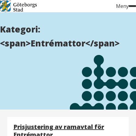
Hoppa
Meny
till
innehåll
Kategori:
<span>Entrémattor</span>
Prisjustering av ramavtal för
Entrémattor