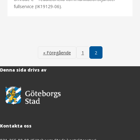
fullservice (IK19129-06).
Sidnumrering
för
« Föregående
1
2
inlägg
Denna sida drivs av
Kontakta oss