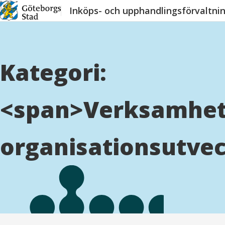
Hoppa
Inköps- och upphandlingsförvaltni
till
innehåll
Kategori:
<span>Verksamhet
organisationsutve