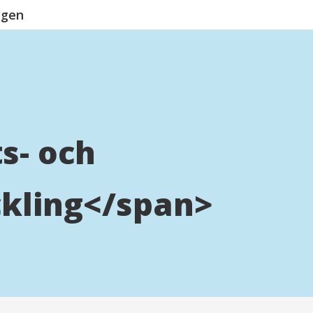
ngen
s- och
ckling</span>