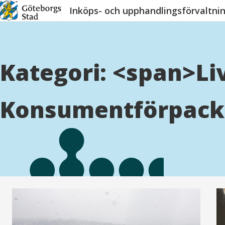
Hoppa
Inköps- och upphandlingsförvaltni
till
innehåll
Kategori: <span>Li
Konsumentförpack