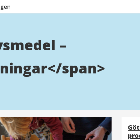
ngen
vsmedel –
ningar</span>
Göt
pro