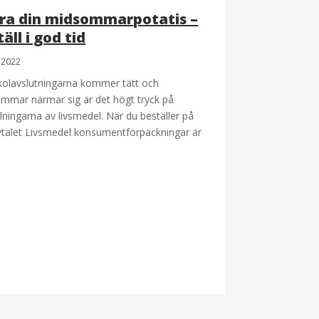
ra din midsommarpotatis –
äll i god tid
i 2022
kolavslutningarna kommer tätt och
mmar närmar sig är det högt tryck på
lningarna av livsmedel. När du beställer på
talet Livsmedel konsumentförpackningar är