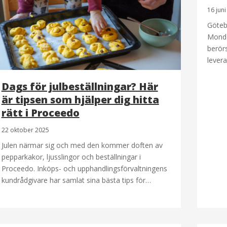
16 jun
Göteb
Monde
berör
lever
Dags för julbeställningar? Här
är tipsen som hjälper dig hitta
rätt i Proceedo
22 oktober 2025
Julen närmar sig och med den kommer doften av
pepparkakor, ljusslingor och beställningar i
Proceedo. Inköps- och upphandlingsförvaltningens
kundrådgivare har samlat sina bästa tips för…