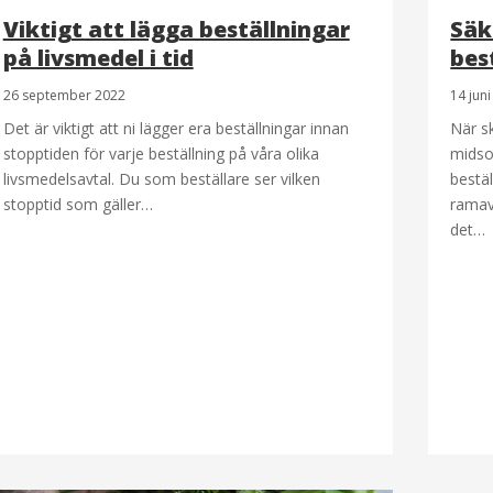
Viktigt att lägga beställningar
Säk
på livsmedel i tid
best
26 september 2022
14 jun
Det är viktigt att ni lägger era beställningar innan
När s
stopptiden för varje beställning på våra olika
midso
livsmedelsavtal. Du som beställare ser vilken
bestäl
stopptid som gäller…
ramav
det…