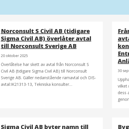
Norconsult S Civil AB (tidigare
Frå
Sigma Civil AB) överlåter avtal
avt
till Norconsult Sverige AB
kon
Ent
20 oktober 2025
Anl
Överlåtelse har skett av avtal från Norconsult S
Civil AB (tidigare Sigma Civil AB) till Norconsult
30 se
Sverige AB. Gäller nedanstående ramavtal och DIS-
Uppha
avtal:IK21313-13, Tekniska konsulter…
vilket
dess a
genom
Sigma Civil AB byter namn till
Byg