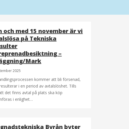
n och med 15 november är vi
alslösa på Tekniska
sulter
reprenadbesiktning –
äggning/Mark
ptember 2025
ndlingsprocessen kommer att bli försenad,
 resulterar i en period av avtalslöshet. Tills
tt det finns avtal på plats ska köp
föras i enlighet…
gnadstekniska Byrån byter