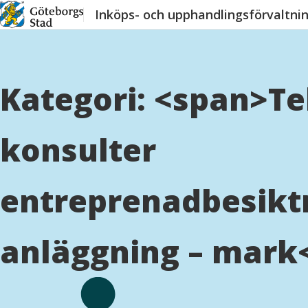
Hoppa
Inköps- och upphandlingsförvaltni
till
innehåll
Kategori: <span>T
konsulter
entreprenadbesikt
anläggning – mark