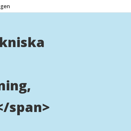
ngen
ekniska
ning,
</span>