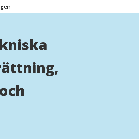
ngen
ekniska
rättning,
 och