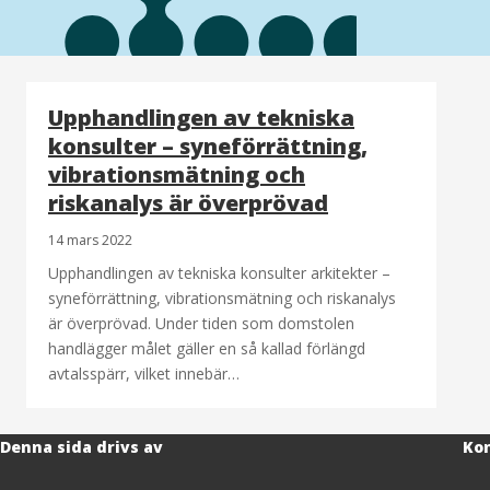
Upphandlingen av tekniska
konsulter – syneförrättning,
vibrationsmätning och
riskanalys är överprövad
14 mars 2022
Upphandlingen av tekniska konsulter arkitekter –
syneförrättning, vibrationsmätning och riskanalys
är överprövad. Under tiden som domstolen
handlägger målet gäller en så kallad förlängd
avtalsspärr, vilket innebär…
Denna sida drivs av
Kon