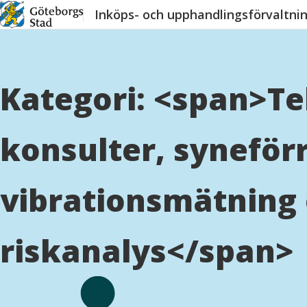
Hoppa
Inköps- och upphandlingsförvaltni
till
innehåll
Kategori: <span>T
konsulter, syneför
vibrationsmätning
riskanalys</span>