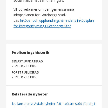
social hållbarhet samt näringsliv.
Vill du veta mer om den gemensamma
inköpsplanen för Göteborgs stad?
Läs
Inköps- och upphandlingsnämndens inköpsplan
för kategoristyrning i Göteborgs Stad
.
Publiceringshistorik
SENAST UPPDATERAD
2021-08-23 11:06
FÖRST PUBLICERAD
2021-08-23 11:06
Relaterade nyheter
Nu lanserar vi Avtalsnyheter 2.0 – bättre stöd för dig i