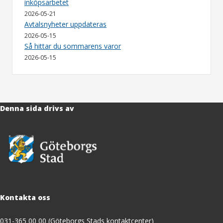
inköpsarbetet
2026-05-21
Avtalsnyheter uppdateras
2026-05-15
Så hittar du sommarens varor
2026-05-15
Denna sida drivs av
Kontakta oss
031-365 00 00 (Göteborgs Stads kontaktcenter)