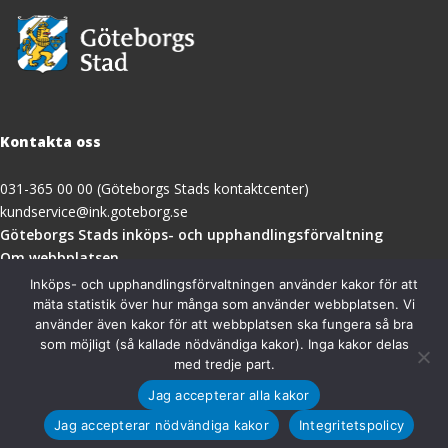
Kontakta oss
031-365 00 00 (Göteborgs Stads kontaktcenter)
kundservice@ink.goteborg.se
(öppnas
Göteborgs Stads inköps- och upphandlingsförvaltning
i
Om webbplatsen
nytt
Tillgänglighetsredogörelse
Inköps- och upphandlingsförvaltningen använder kakor för att
fönster)
mäta statistik över hur många som använder webbplatsen. Vi
använder även kakor för att webbplatsen ska fungera så bra
Besöksadress
som möjligt (så kallade nödvändiga kakor). Inga kakor delas
med tredje part.
Göteborgs Stads inköps- och upphandlingsförvaltning
Jag accepterar alla kakor
Magasinsgatan 18A
411 18 Göteborg
Jag accepterar nödvändiga kakor
Integritetspolicy
Organisationsnummer: 212000-1355