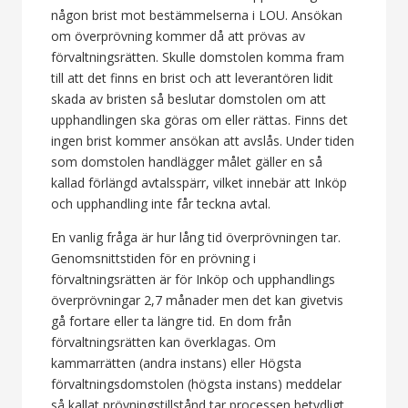
någon brist mot bestämmelserna i LOU. Ansökan
om överprövning kommer då att prövas av
förvaltningsrätten. Skulle domstolen komma fram
till att det finns en brist och att leverantören lidit
skada av bristen så beslutar domstolen om att
upphandlingen ska göras om eller rättas. Finns det
ingen brist kommer ansökan att avslås. Under tiden
som domstolen handlägger målet gäller en så
kallad förlängd avtalsspärr, vilket innebär att Inköp
och upphandling inte får teckna avtal.
En vanlig fråga är hur lång tid överprövningen tar.
Genomsnittstiden för en prövning i
förvaltningsrätten är för Inköp och upphandlings
överprövningar 2,7 månader men det kan givetvis
gå fortare eller ta längre tid. En dom från
förvaltningsrätten kan överklagas. Om
kammarrätten (andra instans) eller Högsta
förvaltningsdomstolen (högsta instans) meddelar
så kallat prövningstillstånd tar processen betydligt