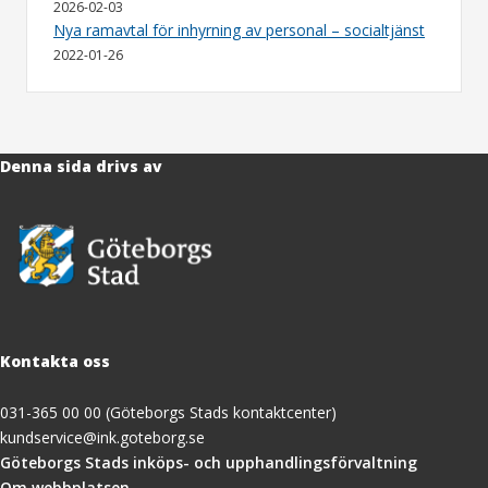
2026-02-03
Nya ramavtal för inhyrning av personal – socialtjänst
2022-01-26
Denna sida drivs av
Kontakta oss
031-365 00 00 (Göteborgs Stads kontaktcenter)
kundservice@ink.goteborg.se
(öppnas
Göteborgs Stads inköps- och upphandlingsförvaltning
i
Om webbplatsen