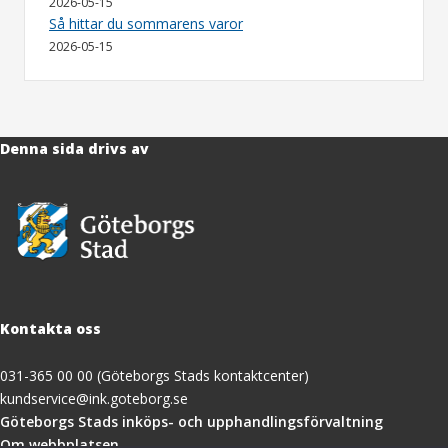
2026-05-15
Så hittar du sommarens varor
2026-05-15
Denna sida drivs av
Kontakta oss
031-365 00 00 (Göteborgs Stads kontaktcenter)
kundservice@ink.goteborg.se
(öppnas
Göteborgs Stads inköps- och upphandlingsförvaltning
i
Om webbplatsen