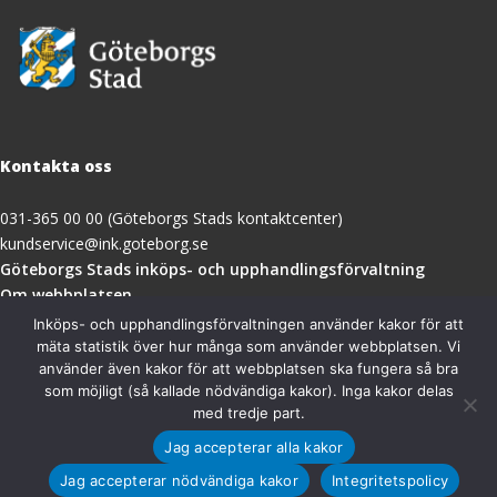
Kontakta oss
031-365 00 00 (Göteborgs Stads kontaktcenter)
kundservice@ink.goteborg.se
(öppnas
Göteborgs Stads inköps- och upphandlingsförvaltning
i
Om webbplatsen
nytt
Tillgänglighetsredogörelse
Inköps- och upphandlingsförvaltningen använder kakor för att
fönster)
mäta statistik över hur många som använder webbplatsen. Vi
använder även kakor för att webbplatsen ska fungera så bra
Besöksadress
som möjligt (så kallade nödvändiga kakor). Inga kakor delas
med tredje part.
Göteborgs Stads inköps- och upphandlingsförvaltning
Jag accepterar alla kakor
Magasinsgatan 18A
411 18 Göteborg
Jag accepterar nödvändiga kakor
Integritetspolicy