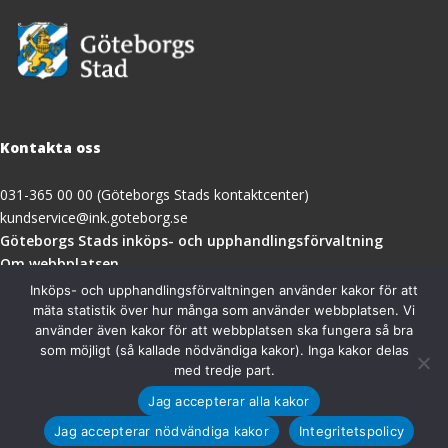
Kontakta oss
031-365 00 00 (Göteborgs Stads kontaktcenter)
kundservice@ink.goteborg.se
(öppnas
Göteborgs Stads inköps- och upphandlingsförvaltning
i
Om webbplatsen
nytt
Tillgänglighetsredogörelse
Inköps- och upphandlingsförvaltningen använder kakor för att
fönster)
mäta statistik över hur många som använder webbplatsen. Vi
använder även kakor för att webbplatsen ska fungera så bra
Besöksadress
som möjligt (så kallade nödvändiga kakor). Inga kakor delas
med tredje part.
Göteborgs Stads inköps- och upphandlingsförvaltning
Jag accepterar alla kakor
Magasinsgatan 18A
411 18 Göteborg
Jag accepterar nödvändiga kakor
Integritetspolicy