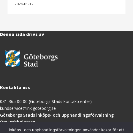
2026-01-12
Denna sida drivs av
Kontakta oss
031-365 00 00 (Göteborgs Stads kontaktcenter)
kundservice@ink.goteborg.se
(öppnas
Göteborgs Stads inköps- och upphandlingsförvaltning
i
Om webbplatsen
nytt
Tillgänglighetsredogörelse
Inköps- och upphandlingsförvaltningen använder kakor för att