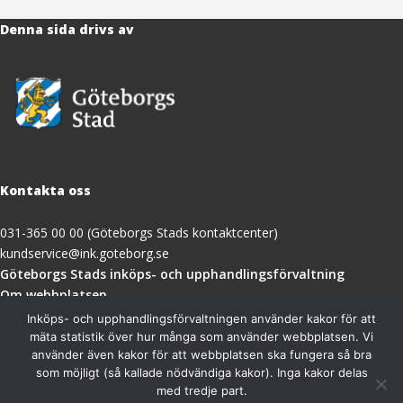
Denna sida drivs av
Kontakta oss
031-365 00 00 (Göteborgs Stads kontaktcenter)
kundservice@ink.goteborg.se
(öppnas
Göteborgs Stads inköps- och upphandlingsförvaltning
i
Om webbplatsen
nytt
Tillgänglighetsredogörelse
Inköps- och upphandlingsförvaltningen använder kakor för att
fönster)
mäta statistik över hur många som använder webbplatsen. Vi
använder även kakor för att webbplatsen ska fungera så bra
Besöksadress
som möjligt (så kallade nödvändiga kakor). Inga kakor delas
med tredje part.
Göteborgs Stads inköps- och upphandlingsförvaltning