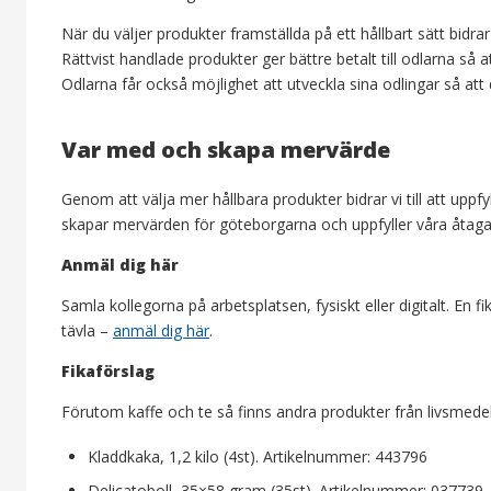
När du väljer produkter framställda på ett hållbart sätt bidra
Rättvist handlade produkter ger bättre betalt till odlarna så at
Odlarna får också möjlighet att utveckla sina odlingar så att 
Var med och skapa mervärde
Genom att välja mer hållbara produkter bidrar vi till att upp
skapar mervärden för göteborgarna och uppfyller våra åtag
Anmäl dig här
Samla kollegorna på arbetsplatsen, fysiskt eller digitalt. En f
tävla –
anmäl dig här
.
Fikaförslag
Förutom kaffe och te så finns andra produkter från livsmedels
Kladdkaka, 1,2 kilo (4st). Artikelnummer: 443796
Delicatoboll, 35×58 gram (35st). Artikelnummer: 037739