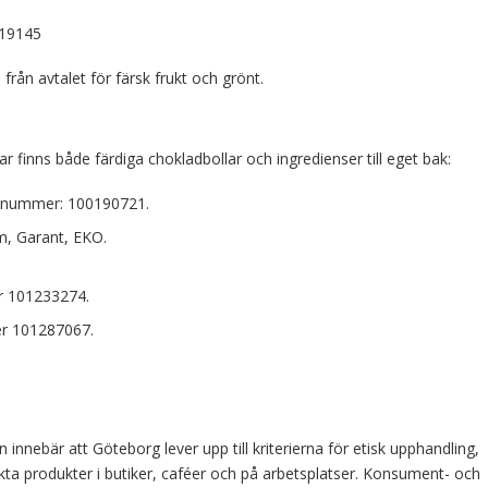
319145
 från avtalet för färsk frukt och grönt.
 finns både färdiga chokladbollar och ingredienser till eget bak:
kelnummer: 100190721.
m, Garant, EKO.
er 101233274.
er 101287067.
nnebär att Göteborg lever upp till kriterierna för etisk upphandling,
rkta produkter i butiker, caféer och på arbetsplatser. Konsument- och