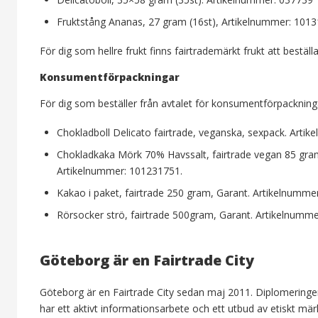
Fruktstång Ananas, 27 gram (16st), Artikelnummer: 101
För dig som hellre frukt finns fairtrademärkt frukt att beställa
Konsumentförpackningar
För dig som beställer från avtalet för konsumentförpackningar
Chokladboll Delicato fairtrade, veganska, sexpack. Arti
Chokladkaka Mörk 70% Havssalt, fairtrade vegan 85 gra
Artikelnummer: 101231751.
Kakao i paket, fairtrade 250 gram, Garant. Artikelnumm
Rörsocker strö, fairtrade 500gram, Garant. Artikelnumm
Göteborg är en Fairtrade City
Göteborg är en Fairtrade City sedan maj 2011. Diplomeringen i
har ett aktivt informationsarbete och ett utbud av etiskt mä