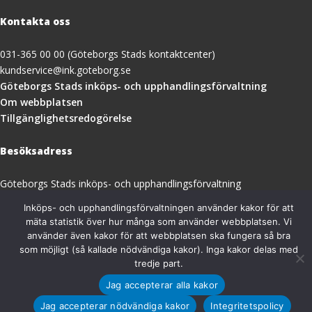
Kontakta oss
031-365 00 00 (Göteborgs Stads kontaktcenter)
kundservice@ink.goteborg.se
(öppnas
Göteborgs Stads inköps- och upphandlingsförvaltning
i
Om webbplatsen
nytt
Tillgänglighetsredogörelse
fönster)
Besöksadress
Göteborgs Stads inköps- och upphandlingsförvaltning
Magasinsgatan 18A
Inköps- och upphandlingsförvaltningen använder kakor för att
411 18 Göteborg
mäta statistik över hur många som använder webbplatsen. Vi
Organisationsnummer: 212000-1355
använder även kakor för att webbplatsen ska fungera så bra
som möjligt (så kallade nödvändiga kakor). Inga kakor delas med
tredje part.
Jag accepterar alla kakor
Jag accepterar nödvändiga kakor
Integritetspolicy