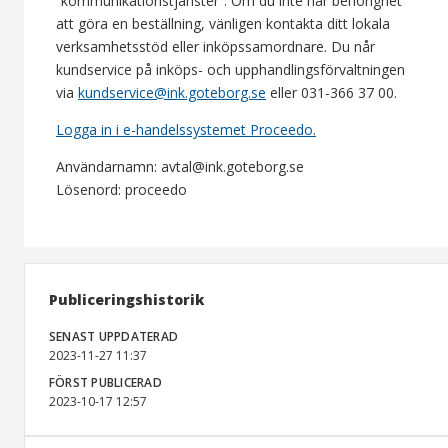
”kommunikationstjänster”. Om du inte har behörighet
att göra en beställning, vänligen kontakta ditt lokala
verksamhetsstöd eller inköpssamordnare. Du når
kundservice på inköps- och upphandlingsförvaltningen
via
kundservice@ink.goteborg.se
eller 031-366 37 00.
Logga in i e-handelssystemet Proceedo.
Användarnamn: avtal@ink.goteborg.se
Lösenord: proceedo
Publiceringshistorik
SENAST UPPDATERAD
2023-11-27 11:37
FÖRST PUBLICERAD
2023-10-17 12:57